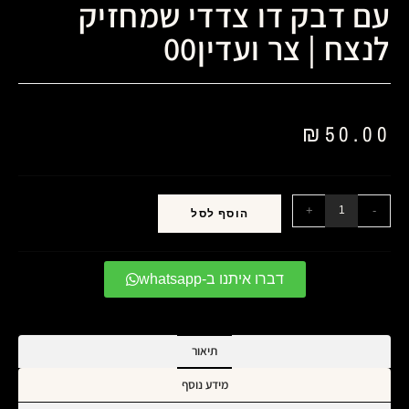
עם דבק דו צדדי שמחזיק
לנצח | צר ועדין00
₪
50.00
+
-
הוסף לסל
דברו איתנו ב-whatsapp
תיאור
מידע נוסף