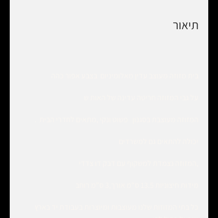
תיאור
בית מזוזה מעוצב עדין מאלומיניום בצבע אפור כהה
על גבי המזוזה חריטה עדינה של האות ש
המזוזה מעוצבת בסגנון פשוט ונקי ,מתאים לחדרי הבית .
יכולה להתאים גם למשרדים
,המזוזה נצמדת למשקוף עם דבק דו צדדי
מידות חיצוניות 13.5 ס"מ אורך,3 ס"מ רוחב
כל בתי המזוזות שלנו מעוצבות ומיוצרות בעבודת יד בארץ