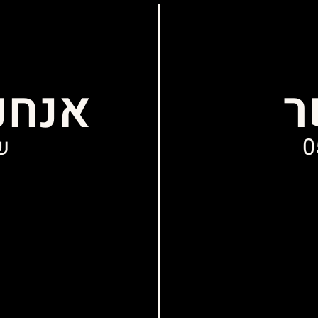
ר
אנחנ
0
שני