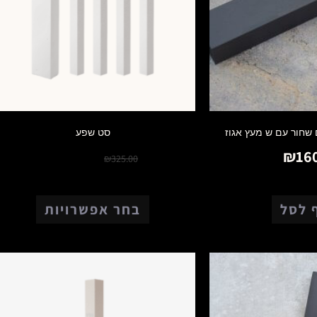
ם שחור עם ש מעץ אגוז
סט שפע
₪
250.00
₪
16
₪
325.00
 לסל
בחר אפשרויות