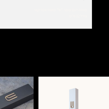
מזוזה דגם עומר ’’שׁ’’ מאגוז אפריקאי
גודל 12 ס׳׳מ