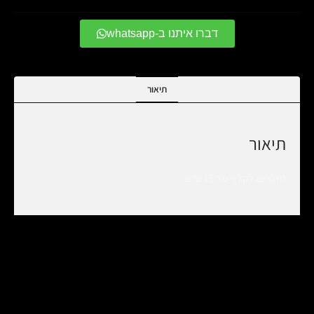
דברו איתנו ב-whatsapp
תיאור
תיאור
מתאים לקלף עד 15 ס׳׳ם
מוצרים קשורים