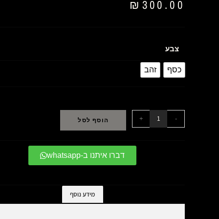
₪
300.00
צבע
כסף
זהב
+
-
הוסף לסל
דברו איתנו ב-whatsapp
מידע נוסף