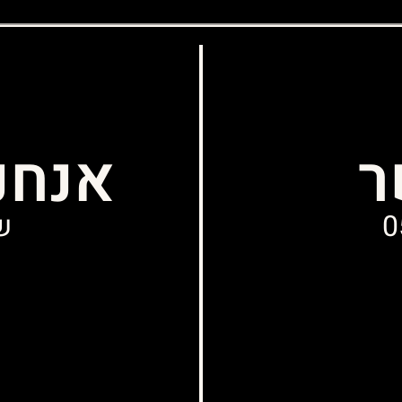
ר
אנחנ
0
שני