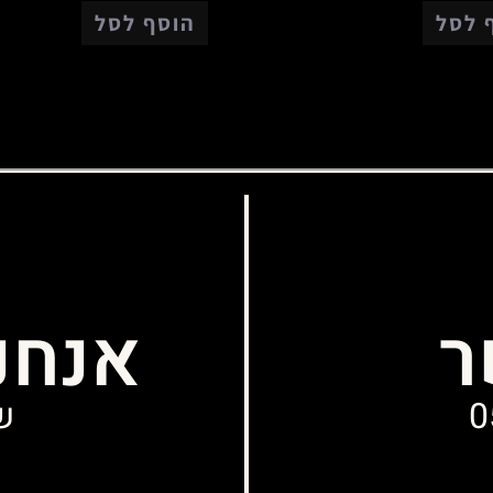
 לסל
הוסף לסל
ר
אנחנ
0
שני