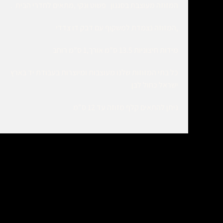
המזוזה מעוצבת בסגנון פשוט ונקי ,מתאים לחדרי הבית .
,המזוזה נצמדת למשקוף עם דבק דו צדדי
מידות חיצוניות 13.5 ס"מ אורך,1 ס"מ רוחב
כל בתי המזוזות שלנו מעוצבות ומיוצרות בעבודת יד בארץ
ישראל כחול לבן
ניתן להתאים קלף מזוזה עד 12 ס"מ