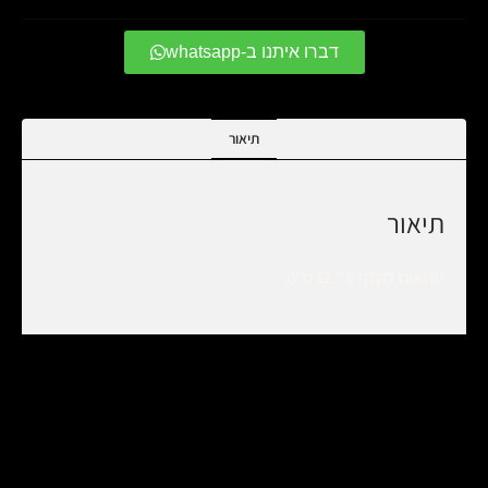
דברו איתנו ב-whatsapp
תיאור
תיאור
מתאים לקלף עד 12 ס׳׳מ
מוצרים קשורים