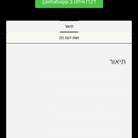
דברו איתנו ב-whatsapp
תיאור
חוות דעת (0)
תיאור
בית מזוזה מעוצב מאלומיניום בשטיפת צבע כחול
על גבי המזוזה חריטה עדינה של האות ש
המזוזה מעוצבת בסגנון פשוט ונקי ,מתאים לחדרי הבית .
,המזוזה נצמדת למשקוף עם דבק דו צדדי
מידות חיצוניות 13.5 ס"מ אורך,1 ס"מ רוחב