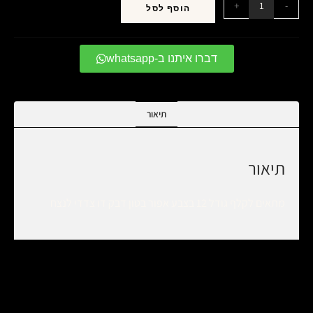
+
-
הוסף לסל
דברו איתנו ב-whatsapp
תיאור
תיאור
מתאים לקלף גודל 12 בצבע אפור בטון דבק דו צדדי לנצח