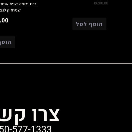
₪
150.00
₪
200.00
בית מזוזה שפע אפור 
שמחזיק לנצח |
.00
הוסף לסל
הוסף
צרו קש
50-577-1333