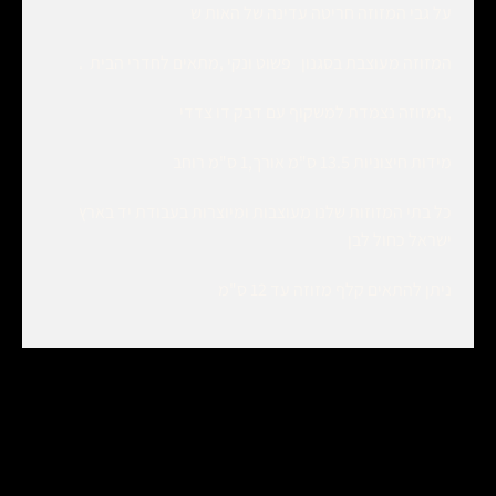
על גבי המזוזה חריטה עדינה של האות ש
המזוזה מעוצבת בסגנון פשוט ונקי ,מתאים לחדרי הבית .
,המזוזה נצמדת למשקוף עם דבק דו צדדי
מידות חיצוניות 13.5 ס"מ אורך,1 ס"מ רוחב
כל בתי המזוזות שלנו מעוצבות ומיוצרות בעבודת יד בארץ
ישראל כחול לבן
ניתן להתאים קלף מזוזה עד 12 ס"מ
מוצרים קשורים