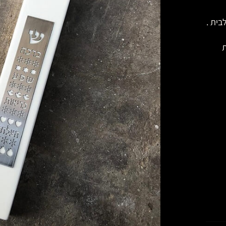
בית .
ת