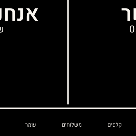
ר
אנחנ
0
שני
קלפים
משלוחים
עומר